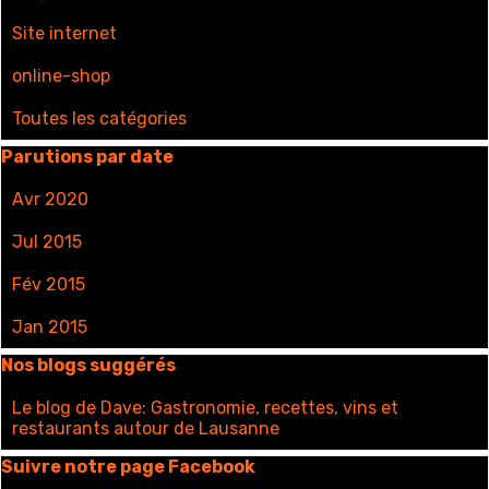
Site internet
online-shop
Toutes les catégories
Sauter le bloc Parutions par date
Parutions par date
Avr 2020
Jul 2015
Fév 2015
Jan 2015
Sauter le bloc Nos blogs suggérés
Nos blogs suggérés
Le blog de Dave: Gastronomie, recettes, vins et
restaurants autour de Lausanne
Sauter le bloc Suivre notre page Facebook
Suivre notre page Facebook