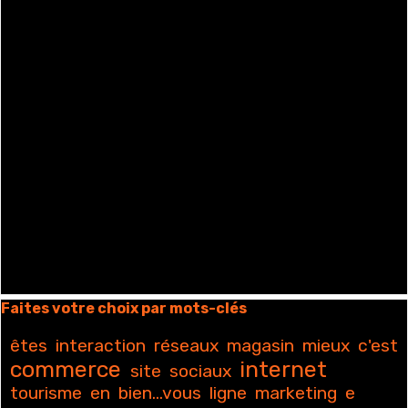
Sauter le bloc Faites votre choix par mots-clés
Faites votre choix par mots-clés
êtes
interaction
réseaux
magasin
mieux
c'est
commerce
internet
site
sociaux
tourisme
en
bien...vous
ligne
marketing
e