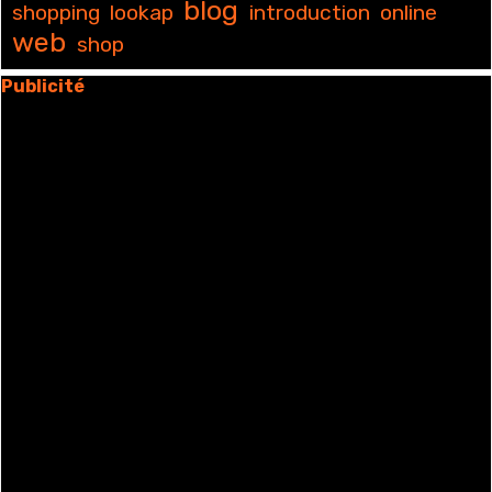
blog
shopping
lookap
introduction
online
web
shop
Sauter le bloc Publicité
Publicité