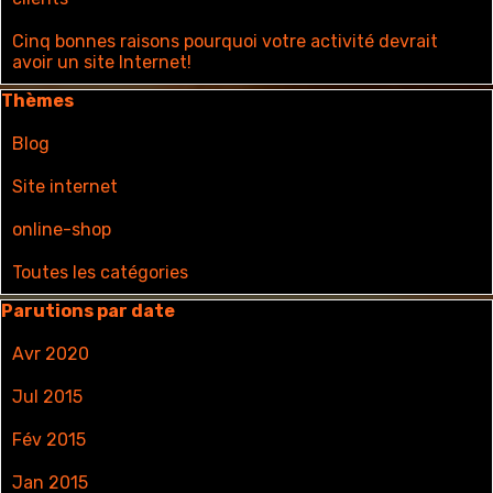
Cinq bonnes raisons pourquoi votre activité devrait
avoir un site Internet!
Sauter le bloc Thèmes
Thèmes
Blog
Site internet
online-shop
Toutes les catégories
Sauter le bloc Parutions par date
Parutions par date
Avr 2020
Jul 2015
Fév 2015
Jan 2015