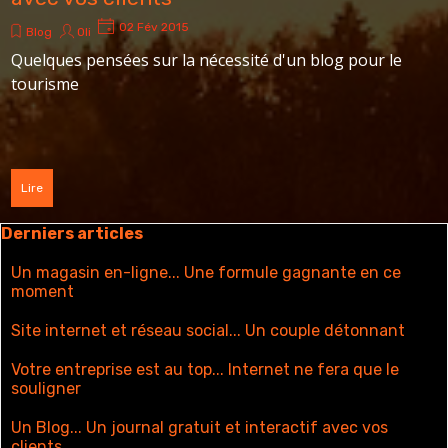
02 Fév 2015
Blog
Oli
Quelques pensées sur la nécessité d'un blog pour le
tourisme
Lire
Sauter le bloc Derniers articles
Derniers articles
Un magasin en-ligne... Une formule gagnante en ce
moment
Site internet et réseau social... Un couple détonnant
Votre entreprise est au top... Internet ne fera que le
souligner
Un Blog... Un journal gratuit et interactif avec vos
clients