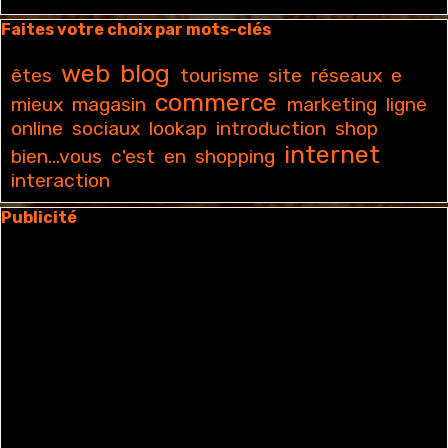
Sauter le bloc Faites votre choix par mots-clés
Faites votre choix par mots-clés
web
blog
êtes
tourisme
site
réseaux
e
commerce
mieux
magasin
marketing
ligne
online
sociaux
lookap
introduction
shop
internet
bien...vous
c'est
en
shopping
interaction
Sauter le bloc Publicité
Publicité