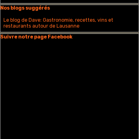
Sauter le bloc Nos blogs suggérés
Nos blogs suggérés
Le blog de Dave: Gastronomie, recettes, vins et
restaurants autour de Lausanne
Sauter le bloc Suivre notre page Facebook
Suivre notre page Facebook